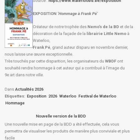
Source :
https://www.waterloobd.be/exposition
EXPOSITION
‘Hommage à
Frank Pé
’
Créateur de notre trophée des
Nemo’s de la BD
et de la
décoration de la façade de la
librairie Little Nemo
à
Waterloo,
Frank Pé
, grand auteur disparu en novembre dernier,
nous laisse une œuvre exceptionnelle.
Très touchés par cette disparition, les organisateurs du
WBDF
ont
souhaité rendre hommage à cet auteur qui a contribué à l’image du
9e art dans notre ville.
Dans
Actualités 2026
Etiquettes:
Exposition
2026
Waterloo
Festival de Waterloo
Hommage
Nouvelle version de la BDD
Une nouvelle mise en page de la BDD a été effectuée, cela vous
permettra de visualiser les produits de manière plus conviviale et plus
facile