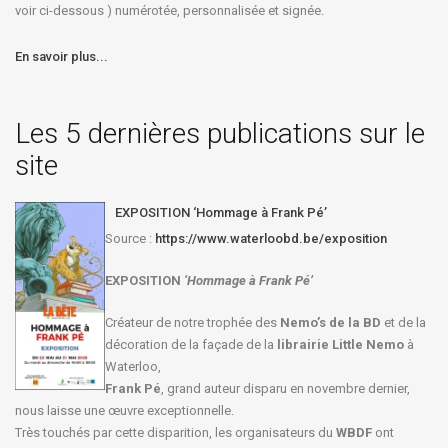
voir ci-dessous ) numérotée, personnalisée et signée.
En savoir plus...
Les 5 dernières publications sur le
site
EXPOSITION ‘Hommage à Frank Pé’
Source :
https://www.waterloobd.be/exposition
EXPOSITION
‘Hommage à
Frank Pé
’
Créateur de notre trophée des
Nemo’s de la BD
et de la
décoration de la façade de la
librairie Little Nemo
à
Waterloo,
Frank Pé
, grand auteur disparu en novembre dernier,
nous laisse une œuvre exceptionnelle.
Très touchés par cette disparition, les organisateurs du
WBDF
ont