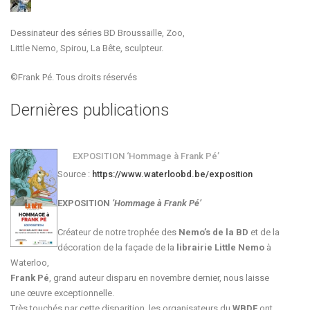
Dessinateur des séries BD Broussaille, Zoo,
Little Nemo, Spirou, La Bête, sculpteur.
©Frank Pé. Tous droits réservés
Dernières publications
EXPOSITION ‘Hommage à Frank Pé’
Source :
https://www.waterloobd.be/exposition
EXPOSITION
‘Hommage à
Frank Pé
’
Créateur de notre trophée des
Nemo’s de la BD
et de la
décoration de la façade de la
librairie Little Nemo
à
Waterloo,
Frank Pé
, grand auteur disparu en novembre dernier, nous laisse
une œuvre exceptionnelle.
Très touchés par cette disparition, les organisateurs du
WBDF
ont