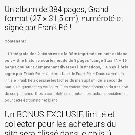
Un album de 384 pages, Grand
format (27 × 31,5 cm), numéroté et
signé par Frank Pé !
Contenant :
–
L'intégrale des 2 histoires de la Bête imprimée en noir et blanc
pur,
–
Une histoire courte inédite de 8 pages "Lange Staart"
, –
16
pages couleurs comprenant diverses illustrations,
–
Un ex-libris
signé par Frank Pé
. – Une postface de Frank Pé, – Dans sa version
initiale, Frank Pé a dessiné les taches du marsupilami de la seconde
partie, uniquement en couleurs. Elles étaient donc absentes du trait noir
de ses planches. Il les a complété en rajoutant les taches spécialement
pour cette édition noir et blanc.
Un BONUS EXCLUSIF, limité et
collector pour les acheteurs du
site sera glissé dans le colis ;)