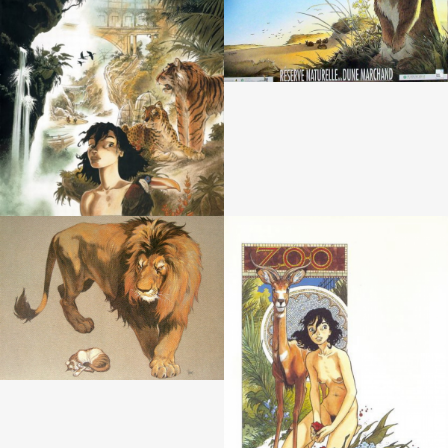
0
0
0